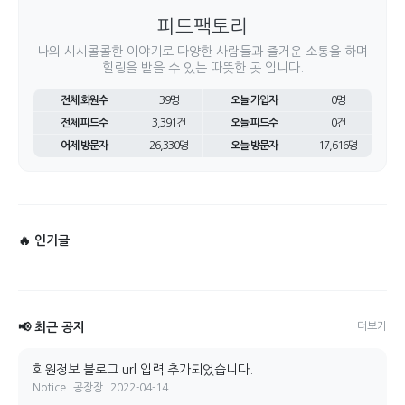
피드팩토리
나의 시시콜콜한 이야기로 다양한 사람들과 즐거운 소통을 하며
힐링을 받을 수 있는 따뜻한 곳 입니다.
전체 회원수
39명
오늘 가입자
0명
전체 피드수
3,391건
오늘 피드수
0건
어제 방문자
26,330명
오늘 방문자
17,616명
🔥 인기글
📢 최근 공지
더보기
회원정보 블로그 url 입력 추가되었습니다.
Notice
공장장
2022-04-14