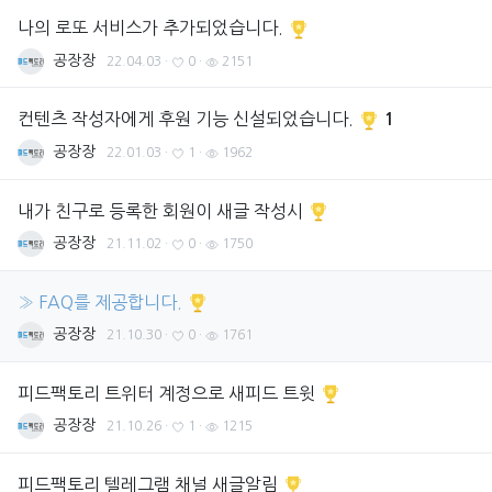
나의 로또 서비스가 추가되었습니다.
공장장
22.04.03
·
0
·
2151
컨텐츠 작성자에게 후원 기능 신설되었습니다.
1
공장장
22.01.03
·
1
·
1962
내가 친구로 등록한 회원이 새글 작성시
공장장
21.11.02
·
0
·
1750
» FAQ를 제공합니다.
공장장
21.10.30
·
0
·
1761
피드팩토리 트위터 계정으로 새피드 트윗
공장장
21.10.26
·
1
·
1215
피드팩토리 텔레그램 채널 새글알림