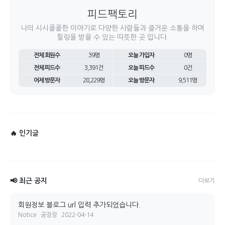
피드팩토리
나의 시시콜콜한 이야기로 다양한 사람들과 즐거운 소통을 하며
힐링을 받을 수 있는 따뜻한 곳 입니다.
전체 회원수
39명
오늘 가입자
0명
전체 피드수
3,391건
오늘 피드수
0건
어제 방문자
28,229명
오늘 방문자
9,511명
🔥 인기글
📢 최근 공지
더보기
회원정보 블로그 url 입력 추가되었습니다.
Notice
공장장
2022-04-14