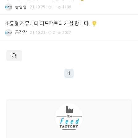
공장장
21.10.25
·
1
·
1186
소통형 커뮤니티 피드팩토리 개설 합니다.
공장장
21.10.23
·
2
·
2037
1